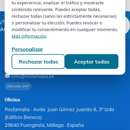
tu experiencia, analizar el tráfico y mostrarte
tu experiencia, analizar el tráfico y mostrarte
contenido relevante. Puedes aceptar todas,
contenido relevante. Puedes aceptar todas,
rechazar todas (salvo las estrictamente necesarias)
rechazar todas (salvo las estrictamente necesarias)
¿Necesitas ayuda ahora?
Llamar 900
o personalizar tu elección. Puedes revocar o
o personalizar tu elección. Puedes revocar o
Atendemos 24/7
.
525 939
modificar tu consentimiento en cualquier momento.
modificar tu consentimiento en cualquier momento.
Más información
.
Más información
.
Personalizar
Personalizar
Contacto
Rechazar todas
Aceptar todas
900 525 939
Rechazar todas
Aceptar todas
WhatsApp: +34 912 901 381
info@reclamalia.es
Atención 24/7
Oficina
Reclamalia · Avda. Juan Gómez Juanito 6, 3º Izda
(Edificio Beneco)
29640 Fuengirola, Málaga · España