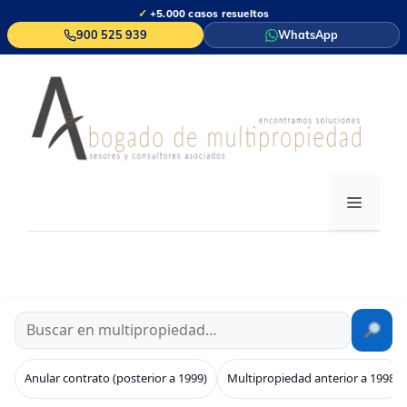
Saltar
✓
+5.000 casos resueltos
al
900 525 939
WhatsApp
contenido
MENÚ
Anular contrato (posterior a 1999)
Multipropiedad anterior a 1998