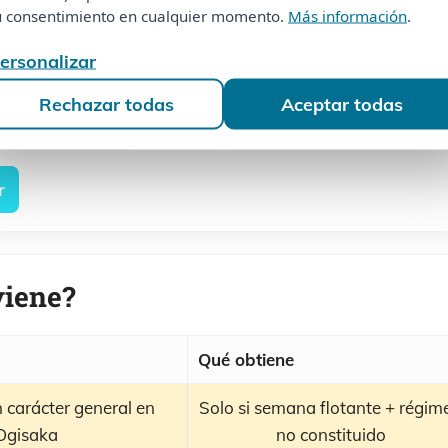
tu consentimiento en cualquier momento.
Más información
.
u consentimiento en cualquier momento.
Más información
.
ato.
es escritura.
Personalizar
ersonalizar
comendado: la garantía de quedar totalmente desvinculad
Rechazar todas
Aceptar todas
Rechazar todas
Aceptar todas
Registro recomendado
r
viene?
Qué obtiene
 carácter general en
Solo si semana flotante + régim
Ogisaka
no constituido