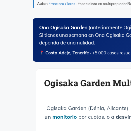
Autor:
Francisco Claros
· Especialista en multipropiedad
Re
Ona Ogisaka Garden
(anteriormente Ogi
Si tienes una semana en Ona Ogisaka Gar
dependa de una nulidad.
Costa Adeje, Tenerife
· +5.000 casos resue
Ogisaka Garden Mult
Ogisaka Garden (Dénia, Alicante)
un
monitorio
por cuotas, o a
desvi