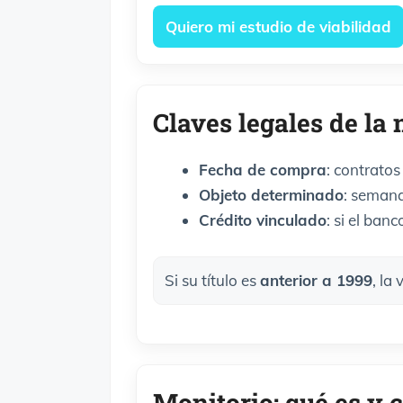
Quiero mi estudio de viabilidad
Claves legales de la 
Fecha de compra
: contrato
Objeto determinado
: semana
Crédito vinculado
: si el ban
Si su título es
anterior a 1999
, la
Monitorio: qué es y