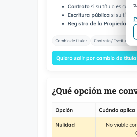
t
Contrato
si su título es contr
Escritura pública
si su título 
P
Registro de la Propiedad
re
Cambio de titular
Contrato / Escritura
Quiero salir por cambio de titula
¿Qué opción me con
Opción
Cuándo aplica
Nulidad
No viable con