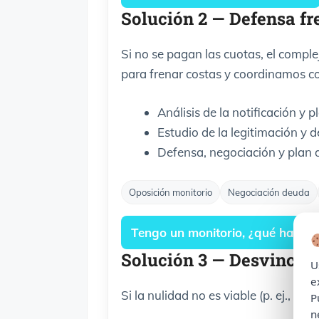
Solución 2 — Defensa fr
Si no se pagan las cuotas, el comple
para frenar costas y coordinamos con
Análisis de la notificación y
Estudio de la legitimación y 
Defensa, negociación y plan de
Oposición monitorio
Negociación deuda
Tengo un monitorio, ¿qué hago?
Solución 3 — Desvincul
U
e
Si la nulidad no es viable (p. ej.,
ante
P
n