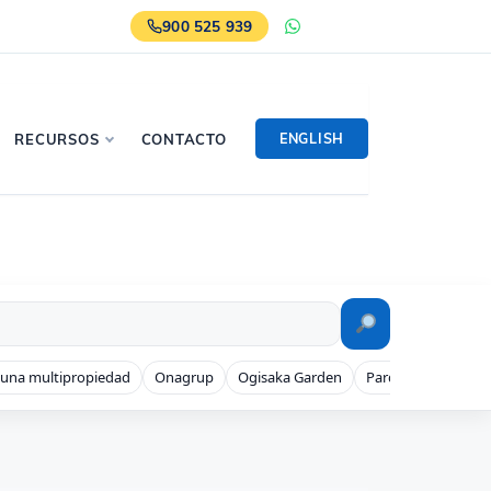
900 525 939
WhatsApp
ENGLISH
RECURSOS
CONTACTO
 una multipropiedad
Onagrup
Ogisaka Garden
Parque Denia