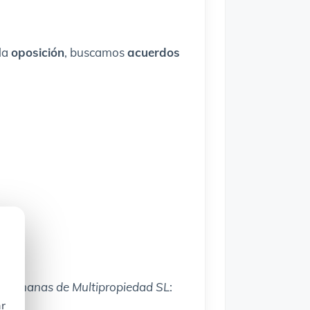
la
oposición
, buscamos
acuerdos
SL
n
Semanas de Multipropiedad SL
:
ar