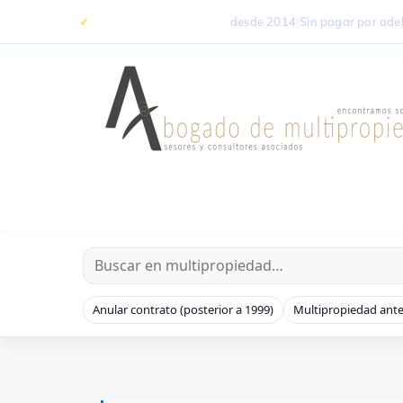
Saltar
✓
+5.000 casos resueltos
desde 2014
|
Sin pagar por ade
al
contenido
Anular contrato (posterior a 1999)
Multipropiedad ante