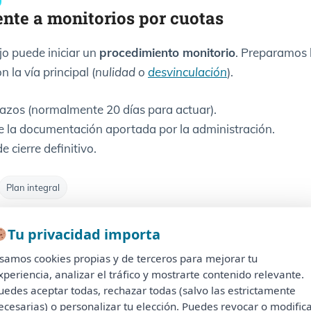
ente a monitorios por cuotas
jo puede iniciar un
procedimiento monitorio
. Preparamos 
 la vía principal (
nulidad o
desvinculación
).
 plazos (normalmente 20 días para actuar).
de la documentación aportada por la administración.
 cierre definitivo.
Plan integral
Tu privacidad importa
Tu privacidad importa
ación con Semanas de Multipropiedad 
samos cookies propias y de terceros para mejorar tu
Usamos cookies propias y de terceros para mejorar tu
xperiencia, analizar el tráfico y mostrarte contenido relevante.
experiencia, analizar el tráfico y mostrarte contenido relevante.
riores a 1999
), gestionamos el
cambio de titularidad
co
uedes aceptar todas, rechazar todas (salvo las estrictamente
Puedes aceptar todas, rechazar todas (salvo las estrictamente
ecesarias) o personalizar tu elección. Puedes revocar o modific
necesarias) o personalizar tu elección. Puedes revocar o modificar