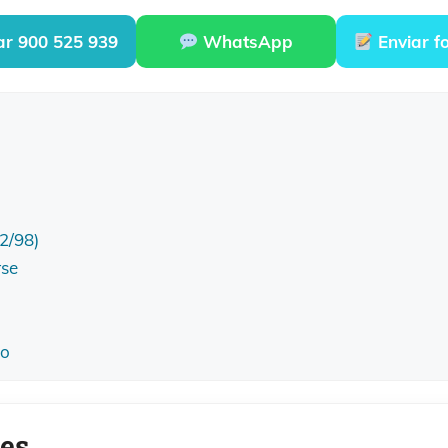
r 900 525 939
WhatsApp
Enviar f
42/98)
rse
eo
les