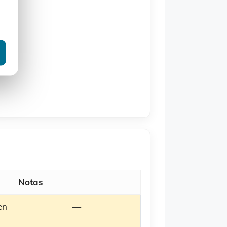
o.
Notas
en
—