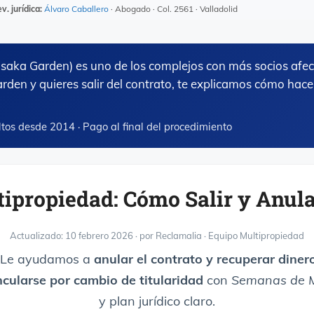
v. jurídica:
Álvaro Caballero
· Abogado · Col. 2561 · Valladolid
saka Garden) es uno de los complejos con más socios afect
den y quieres salir del contrato, te explicamos cómo hacer
ltos desde 2014 · Pago al final del procedimiento
ipropiedad: Cómo Salir y Anula
Actualizado: 10 febrero 2026
·
por
Reclamalia · Equipo Multipropiedad
. Le ayudamos a
anular el contrato y recuperar diner
ncularse por cambio de titularidad
con
Semanas de M
y plan jurídico claro.