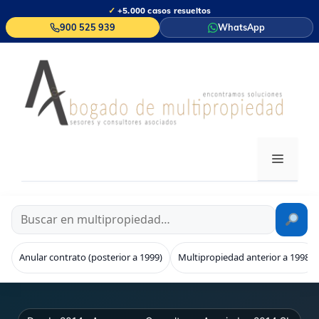
Saltar
✓
+5.000 casos resueltos
al
900 525 939
WhatsApp
contenido
MENÚ
Anular contrato (posterior a 1999)
Multipropiedad anterior a 1998