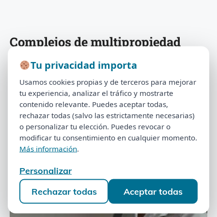
Complejos de multipropiedad
Encuentra tu complejo y mira soluciones que ya
Tu privacidad importa
Tu privacidad importa
aplicamos en casos reales.
Usamos cookies propias y de terceros para mejorar
Usamos cookies propias y de terceros para mejorar
tu experiencia, analizar el tráfico y mostrarte
tu experiencia, analizar el tráfico y mostrarte
Buscar:
contenido relevante. Puedes aceptar todas,
Buscar
contenido relevante. Puedes aceptar todas,
rechazar todas (salvo las estrictamente necesarias)
rechazar todas (salvo las estrictamente necesarias)
o personalizar tu elección. Puedes revocar o
o personalizar tu elección. Puedes revocar o
Complejos de Multipropiedad
modificar tu consentimiento en cualquier momento.
modificar tu consentimiento en cualquier momento.
Más información
.
Más información
.
Complejos
Personalizar
Personalizar
Rechazar todas
Aceptar todas
Rechazar todas
Aceptar todas