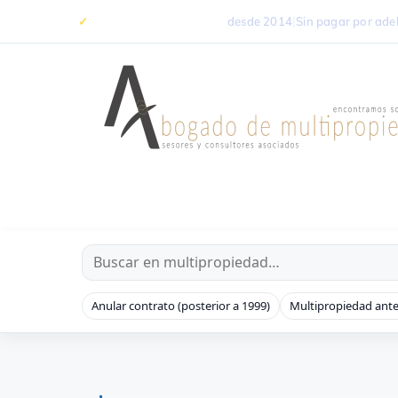
Saltar
✓
+5.000 casos resueltos
desde 2014
|
Sin pagar por ade
al
contenido
Anular contrato (posterior a 1999)
Multipropiedad ante