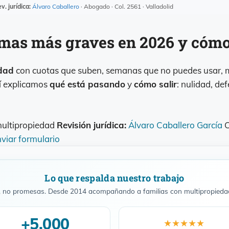
v. jurídica:
Álvaro Caballero
· Abogado · Col. 2561 · Valladolid
mas más graves en 2026 y cómo
edad
con cuotas que suben, semanas que no puedes usar, m
uí explicamos
qué está pasando
y
cómo salir
: nulidad, de
multipropiedad
Revisión jurídica:
Álvaro Caballero García
C
viar formulario
Lo que respalda nuestro trabajo
s, no promesas. Desde 2014 acompañando a familias con multipropieda
+5.000
★★★★★