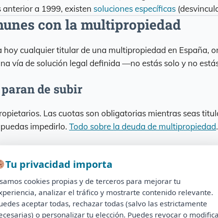
 anterior a 1999, existen
soluciones específicas
(desvincula
unes con la multipropiedad
 hoy cualquier titular de una multipropiedad en España, o
a vía de solución legal definida —no estás solo y no está
 paran de subir
opietarios. Las cuotas son obligatorias mientras seas titu
 puedas impedirlo.
Todo sobre la deuda de multipropiedad
.
r la semana cuando quieres
Tu privacidad importa
Tu privacidad importa
 El cambio a «
semana flotante
» promete flexibilidad y ac
samos cookies propias y de terceros para mejorar tu
Usamos cookies propias y de terceros para mejorar tu
después de 1999.
xperiencia, analizar el tráfico y mostrarte contenido relevante.
experiencia, analizar el tráfico y mostrarte contenido relevante.
uedes aceptar todas, rechazar todas (salvo las estrictamente
Puedes aceptar todas, rechazar todas (salvo las estrictamente
 impago de cuotas
ecesarias) o personalizar tu elección. Puedes revocar o modific
necesarias) o personalizar tu elección. Puedes revocar o modificar