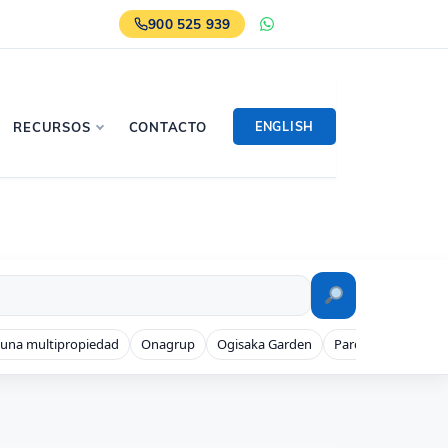
900 525 939
WhatsApp
ENGLISH
RECURSOS
CONTACTO
 una multipropiedad
Onagrup
Ogisaka Garden
Parque Denia