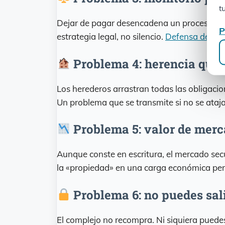
t
Dejar de pagar desencadena un proceso jud
P
estrategia legal, no silencio.
Defensa del mo
Problema 4: herencia que 
Los herederos arrastran todas las obligacio
Un problema que se transmite si no se ataja
Problema 5: valor de merc
Aunque conste en escritura, el mercado se
la «propiedad» en una carga económica pe
Problema 6: no puedes sal
El complejo no recompra. Ni siquiera puede