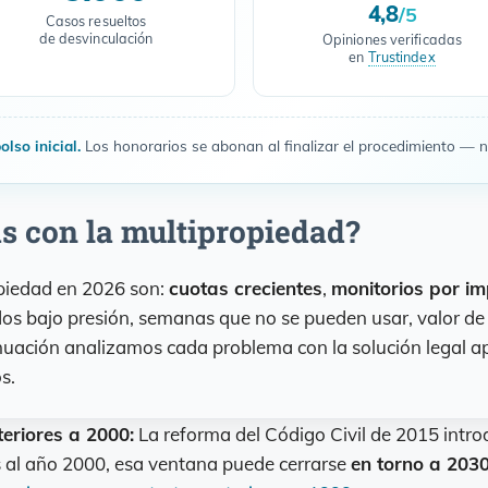
4,8
/5
Casos resueltos
de desvinculación
Opiniones verificadas
en
Trustindex
lso inicial.
Los honorarios se abonan al finalizar el procedimiento — 
s con la multipropiedad?
piedad en 2026 son:
cuotas crecientes
,
monitorios por i
ados bajo presión, semanas que no se pueden usar, valor d
nuación analizamos cada problema con la solución legal ap
s.
eriores a 2000:
La reforma del Código Civil de 2015 intro
s al año 2000, esa ventana puede cerrarse
en torno a 203