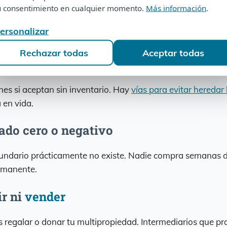
tu consentimiento en cualquier momento.
Más información
.
u consentimiento en cualquier momento.
Más información
.
icial con hasta 5 años de deuda reclamable. Es el problem
Personalizar
ersonalizar
nitorio →
Rechazar todas
Aceptar todas
Rechazar todas
Aceptar todas
nadie quiere
nes si aceptan sin inventario. Hay
vías para evitar heredar
 en vida.
ado cero o negativo
cundario prácticamente no existe. Nadie compra semanas d
rmanente.
ir ni
vender
s regalar o donar tu multipropiedad. Intermediarios que p