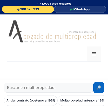
Saltar
✓
+5.000 casos resueltos
al
900 525 939
WhatsApp
contenido
MENÚ
Anular contrato (posterior a 1999)
Multipropiedad anterior a 1998