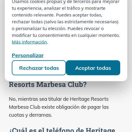
multipropiedad en Heritage
Usamos cookies propias y de terceros para mejorar
Usamos cookies propias y de terceros para mejorar
tu experiencia, analizar el tráfico y mostrarte
tu experiencia, analizar el tráfico y mostrarte
Resorts Marbesa Club?
contenido relevante. Puedes aceptar todas,
contenido relevante. Puedes aceptar todas,
rechazar todas (salvo las estrictamente necesarias)
rechazar todas (salvo las estrictamente necesarias)
La nulidad de un contrato de multipropiedad
o personalizar tu elección. Puedes revocar o
o personalizar tu elección. Puedes revocar o
depende de varios factores. Es necesario un
modificar tu consentimiento en cualquier momento.
modificar tu consentimiento en cualquier momento.
Más información
.
Más información
.
estudio de su documentación para responder a
esta cuestión.
Personalizar
Personalizar
¿Puedo dejar de pagar la cuota de
Rechazar todas
Aceptar todas
Rechazar todas
Aceptar todas
mantenimiento en Heritage
Resorts Marbesa Club?
No, mientras sea titular de Heritage Resorts
Marbesa Club existe obligación de pagar las
cuotas y derramas.
¿Cuál es el teléfono de Heritage