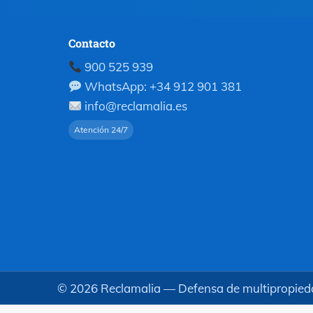
Contacto
900 525 939
WhatsApp: +34 912 901 381
info@reclamalia.es
Atención 24/7
©
2026
Reclamalia — Defensa de multipropied