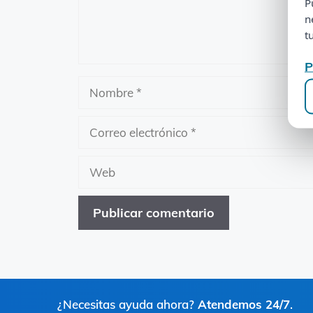
P
n
t
P
Nombre
Correo
electrónico
Web
¿Necesitas ayuda ahora?
Atendemos 24/7
.