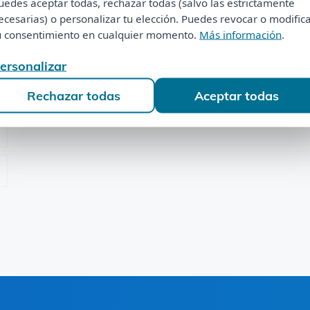
uedes aceptar todas, rechazar todas (salvo las estrictamente
Puedes aceptar todas, rechazar todas (salvo las estrictamente
ecesarias) o personalizar tu elección. Puedes revocar o modific
necesarias) o personalizar tu elección. Puedes revocar o modificar
tu consentimiento en cualquier momento.
Más información
.
u consentimiento en cualquier momento.
Más información
.
Personalizar
ersonalizar
Rechazar todas
Aceptar todas
Rechazar todas
Aceptar todas