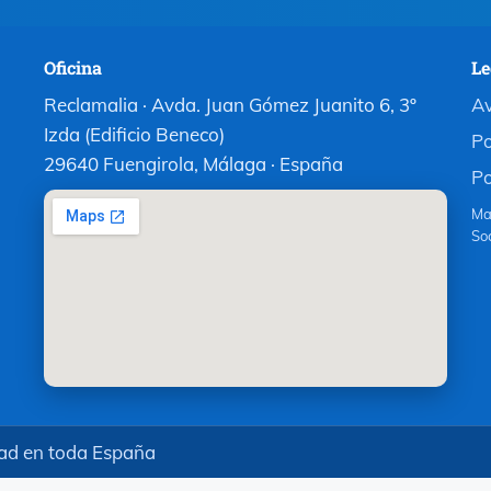
Oficina
Le
Reclamalia · Avda. Juan Gómez Juanito 6, 3º
Av
Izda (Edificio Beneco)
Po
29640 Fuengirola, Málaga · España
Po
Ma
So
ad en toda España