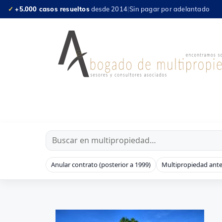
Saltar
✓
+5.000 casos resueltos
desde 2014
|
Sin pagar por adelantado
al
contenido
Anular contrato (posterior a 1999)
Multipropiedad ante