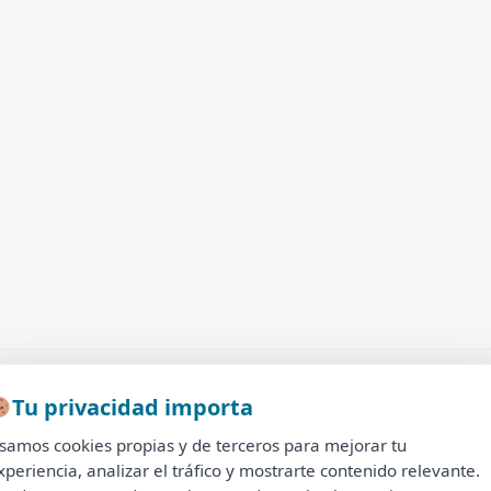
Tu privacidad importa
Tu privacidad importa
samos cookies propias y de terceros para mejorar tu
Usamos cookies propias y de terceros para mejorar tu
xperiencia, analizar el tráfico y mostrarte contenido relevante.
experiencia, analizar el tráfico y mostrarte contenido relevante.