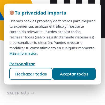
Tu privacidad importa
Tu privacidad importa
Usamos cookies propias y de terceros para mejorar
Usamos cookies propias y de terceros para mejorar
tu experiencia, analizar el tráfico y mostrarte
tu experiencia, analizar el tráfico y mostrarte
contenido relevante. Puedes aceptar todas,
contenido relevante. Puedes aceptar todas,
rechazar todas (salvo las estrictamente necesarias)
rechazar todas (salvo las estrictamente necesarias)
o personalizar tu elección. Puedes revocar o
o personalizar tu elección. Puedes revocar o
modificar tu consentimiento en cualquier momento.
modificar tu consentimiento en cualquier momento.
CAM (Sabadell)
Más información
.
Más información
.
Personalizar
Tenemos sentencias condenatorias que resuelven
Personalizar
el contrato de la compra de la semana de derecho
Rechazar todas
Aceptar todas
Rechazar todas
Aceptar todas
de aprovechamiento por turno y el crédito
dispuesto con CAM (Sabadell).
SABER MÁS