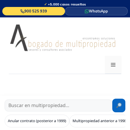
Saltar
✓
+5.000 casos resueltos
al
900 525 939
WhatsApp
contenido
MENÚ
Anular contrato (posterior a 1999)
Multipropiedad anterior a 1998