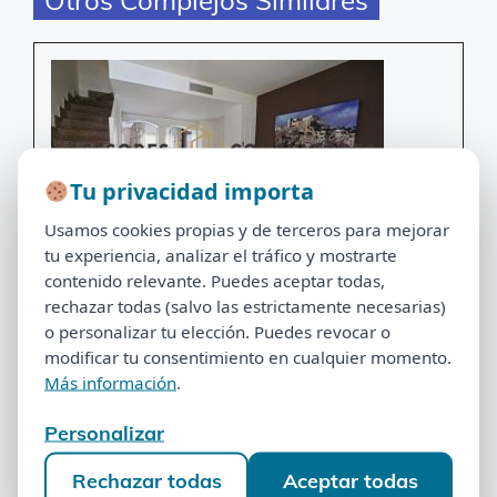
Tu privacidad importa
Tu privacidad importa
Usamos cookies propias y de terceros para mejorar
Usamos cookies propias y de terceros para mejorar
tu experiencia, analizar el tráfico y mostrarte
tu experiencia, analizar el tráfico y mostrarte
contenido relevante. Puedes aceptar todas,
contenido relevante. Puedes aceptar todas,
rechazar todas (salvo las estrictamente necesarias)
Abogado Multipropiedad
Anular Contratos
rechazar todas (salvo las estrictamente necesarias)
o personalizar tu elección. Puedes revocar o
o personalizar tu elección. Puedes revocar o
Cambio de titularidad
Complejos
modificar tu consentimiento en cualquier momento.
modificar tu consentimiento en cualquier momento.
Deuda De Cuotas De Mantenimiento
Más información
.
Más información
.
Venta De Multipropiedad
Personalizar
Personalizar
Jardines del Plaza Peñíscola: Cancelar
Multipropiedad sin Pagar Antes
Rechazar todas
Aceptar todas
Rechazar todas
Aceptar todas