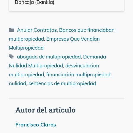
Bancaja (Bankia)
Categorías
Anular Contratos
,
Bancos que financiaban
multipropiedad
,
Empresas Que Vendían
Multipropiedad
Etiquetas
abogado de multipropiedad
,
Demanda
Nulidad Multipropiedad
,
desvinculacion
multipropiedad
,
financiación multipropiedad
,
nulidad
,
sentencias de multipropiedad
Autor del artículo
Francisco Claros