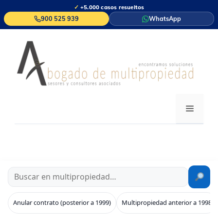
Saltar
✓
+5.000 casos resueltos
al
900 525 939
WhatsApp
contenido
MENÚ
Anular contrato (posterior a 1999)
Multipropiedad anterior a 1998