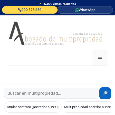
Saltar
✓
+5.000 casos resueltos
al
900 525 939
WhatsApp
contenido
MENÚ
Anular contrato (posterior a 1999)
Multipropiedad anterior a 1998