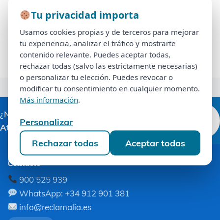
Multipropiedad La Comunidad de Propietarios de
Tu privacidad importa
Tu privacidad importa
Multipropiedad es un organismo fundamental en
Usamos cookies propias y de terceros para mejorar
Usamos cookies propias y de terceros para mejorar
...
tu experiencia, analizar el tráfico y mostrarte
tu experiencia, analizar el tráfico y mostrarte
contenido relevante. Puedes aceptar todas,
contenido relevante. Puedes aceptar todas,
SABER MÁS
rechazar todas (salvo las estrictamente necesarias)
rechazar todas (salvo las estrictamente necesarias)
o personalizar tu elección. Puedes revocar o
o personalizar tu elección. Puedes revocar o
modificar tu consentimiento en cualquier momento.
modificar tu consentimiento en cualquier momento.
Más información
.
Más información
.
¿Necesitas ayuda ahora?
Llamar 900
Personalizar
Personalizar
Atendemos 24/7
.
525 939
Rechazar todas
Aceptar todas
Rechazar todas
Aceptar todas
Contacto
900 525 939
WhatsApp: +34 912 901 381
info@reclamalia.es