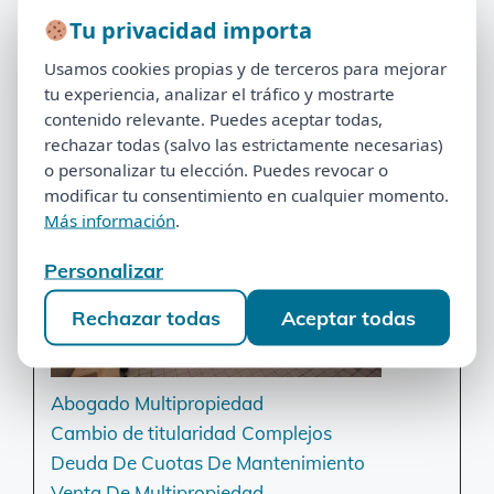
Cambio de titularidad
Complejos
Tu privacidad importa
Deuda De Cuotas De Mantenimiento
Tu privacidad importa
Venta De Multipropiedad
Usamos cookies propias y de terceros para mejorar
Usamos cookies propias y de terceros para mejorar
tu experiencia, analizar el tráfico y mostrarte
Ona Valle Romano Golf & Resort
tu experiencia, analizar el tráfico y mostrarte
contenido relevante. Puedes aceptar todas,
contenido relevante. Puedes aceptar todas,
rechazar todas (salvo las estrictamente necesarias)
rechazar todas (salvo las estrictamente necesarias)
o personalizar tu elección. Puedes revocar o
o personalizar tu elección. Puedes revocar o
modificar tu consentimiento en cualquier momento.
modificar tu consentimiento en cualquier momento.
Más información
.
Más información
.
Personalizar
Personalizar
Rechazar todas
Aceptar todas
Rechazar todas
Aceptar todas
Abogado Multipropiedad
Cambio de titularidad
Complejos
Deuda De Cuotas De Mantenimiento
Venta De Multipropiedad