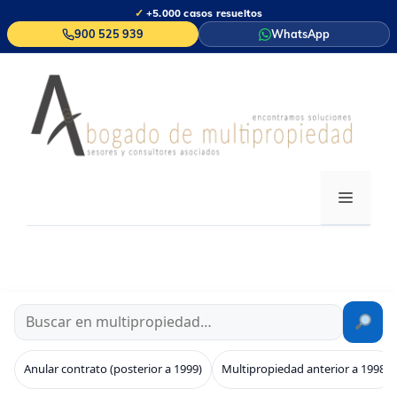
Saltar
✓
+5.000 casos resueltos
al
900 525 939
WhatsApp
contenido
MENÚ
Anular contrato (posterior a 1999)
Multipropiedad anterior a 1998