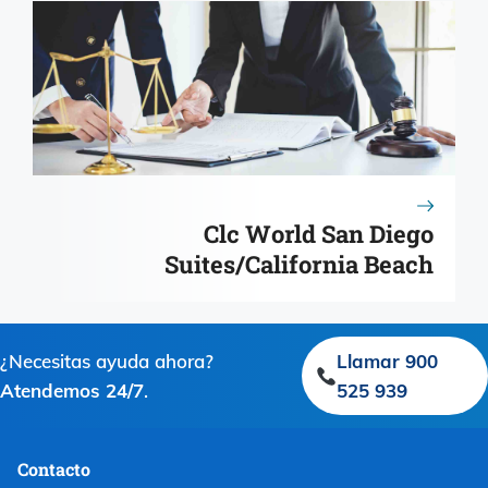
Clc World San Diego
Suites/California Beach
¿Necesitas ayuda ahora?
Llamar 900
Atendemos 24/7
.
525 939
Contacto