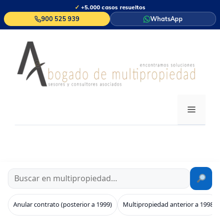
Saltar
✓
+5.000 casos resueltos
al
900 525 939
WhatsApp
contenido
MENÚ
Anular contrato (posterior a 1999)
Multipropiedad anterior a 1998