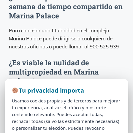
semana de tiempo compartido en
Marina Palace
Para cancelar una titularidad en el complejo
Marina Palace puede dirigirse a cualquiera de
nuestras oficinas o puede llamar al 900 525 939
¿Es viable la nulidad de
multipropiedad en Marina
Palace?
Tu privacidad importa
Tu privacidad importa
La nulidad de un contrato de multipropiedad
Usamos cookies propias y de terceros para mejorar
Usamos cookies propias y de terceros para mejorar
depende de varios factores. Es necesario un
tu experiencia, analizar el tráfico y mostrarte
tu experiencia, analizar el tráfico y mostrarte
estudio de su documentación para responder a
contenido relevante. Puedes aceptar todas,
contenido relevante. Puedes aceptar todas,
esta cuestión.
rechazar todas (salvo las estrictamente necesarias)
rechazar todas (salvo las estrictamente necesarias)
o personalizar tu elección. Puedes revocar o
o personalizar tu elección. Puedes revocar o