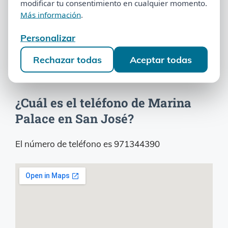
¿Puedo dejar de pagar la cuota de
modificar tu consentimiento en cualquier momento.
modificar tu consentimiento en cualquier momento.
Más información
.
Más información
.
mantenimiento en Marina
Palace?
Personalizar
Personalizar
Rechazar todas
Aceptar todas
Rechazar todas
Aceptar todas
No, mientras sea titular de Marina Palace existe
obligación de abonar las cuotas y derramas.
¿Cuál es el teléfono de Marina
Palace en San José?
El número de teléfono es 971344390