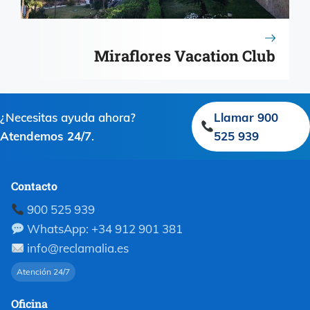
Miraflores Vacation Club
¿Necesitas ayuda ahora?
Llamar 900
Atendemos 24/7
.
525 939
Contacto
900 525 939
WhatsApp: +34 912 901 381
info@reclamalia.es
Atención 24/7
Oficina