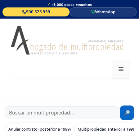
Saltar
✓
+5.000 casos resueltos
al
900 525 939
WhatsApp
contenido
MENÚ
Anular contrato (posterior a 1999)
Multipropiedad anterior a 1998