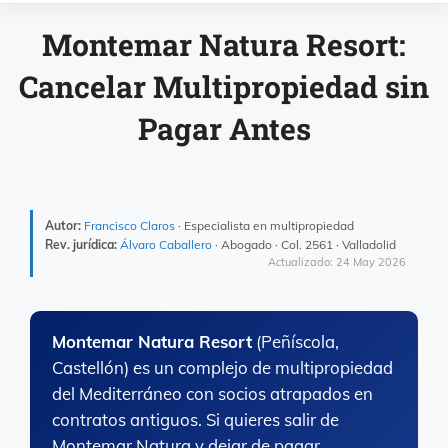
Montemar Natura Resort:
Cancelar Multipropiedad sin
Pagar Antes
Autor:
Francisco Claros
· Especialista en multipropiedad
Rev. jurídica:
Álvaro Caballero
· Abogado · Col. 2561 · Valladolid
Actualizado: 24 May 2026
Montemar Natura Resort
(Peñíscola,
Castellón) es un complejo de multipropiedad
del Mediterráneo con socios atrapados en
contratos antiguos. Si quieres salir de
Montemar Natura y dejar de pagar