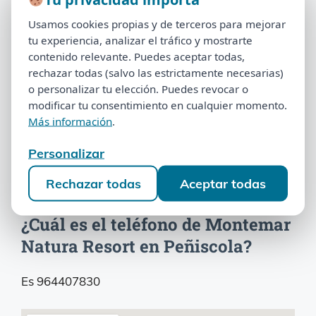
Tu privacidad importa
depende de varios factores. Es necesario un
Usamos cookies propias y de terceros para mejorar
Usamos cookies propias y de terceros para mejorar
estudio de su documentación para responder a
tu experiencia, analizar el tráfico y mostrarte
tu experiencia, analizar el tráfico y mostrarte
esta cuestión.
contenido relevante. Puedes aceptar todas,
contenido relevante. Puedes aceptar todas,
rechazar todas (salvo las estrictamente necesarias)
rechazar todas (salvo las estrictamente necesarias)
¿Puedo dejar de pagar la cuota de
o personalizar tu elección. Puedes revocar o
o personalizar tu elección. Puedes revocar o
modificar tu consentimiento en cualquier momento.
modificar tu consentimiento en cualquier momento.
mantenimiento en Montemar
Más información
.
Más información
.
Natura Resort?
Personalizar
Personalizar
No, si eres propietario de Montemar Natura
Rechazar todas
Aceptar todas
Rechazar todas
Aceptar todas
Resort deberá abonar las cuotas y derramas.
¿Cuál es el teléfono de Montemar
Natura Resort en Peñiscola?
Es 964407830