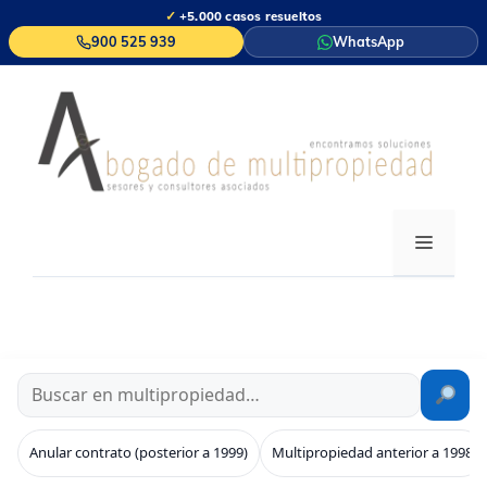
Saltar
✓
+5.000 casos resueltos
al
900 525 939
WhatsApp
contenido
MENÚ
Anular contrato (posterior a 1999)
Multipropiedad anterior a 1998