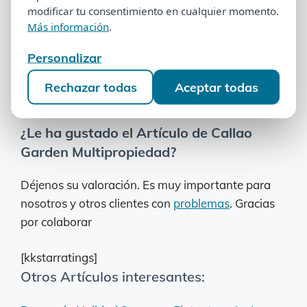
formulario o llame al 900525939
modificar tu consentimiento en cualquier momento.
modificar tu consentimiento en cualquier momento.
Más información
.
Más información
.
Personalizar
Personalizar
No se pudo cargar el formulario.
Rechazar todas
Aceptar todas
Rechazar todas
Aceptar todas
¿Le ha gustado el Artículo de Callao
Garden Multipropiedad?
Déjenos su valoración. Es muy importante para
nosotros y otros clientes con
problemas
. Gracias
por colaborar
[kkstarratings]
Otros Artículos interesantes: