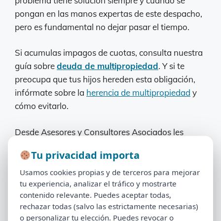
problema tiene solución siempre y cuando se
pongan en las manos expertas de este despacho,
pero es fundamental no dejar pasar el tiempo.
Si acumulas impagos de cuotas, consulta nuestra
guía sobre
deuda de multipropiedad
. Y si te
preocupa que tus hijos hereden esta obligación,
infórmate sobre la
herencia de multipropiedad
y
cómo evitarlo.
Desde Asesores y Consultores Asociados les
garantizamos el éxito tanto en la negociación de
Tu privacidad importa
Tu privacidad importa
la deuda como en la solución definitiva a cualquier
problema relacionado con la propiedad de esta
Usamos cookies propias y de terceros para mejorar
Usamos cookies propias y de terceros para mejorar
tu experiencia, analizar el tráfico y mostrarte
semana.
tu experiencia, analizar el tráfico y mostrarte
contenido relevante. Puedes aceptar todas,
contenido relevante. Puedes aceptar todas,
rechazar todas (salvo las estrictamente necesarias)
rechazar todas (salvo las estrictamente necesarias)
Si quiere que estudiemos su caso rellene el
o personalizar tu elección. Puedes revocar o
o personalizar tu elección. Puedes revocar o