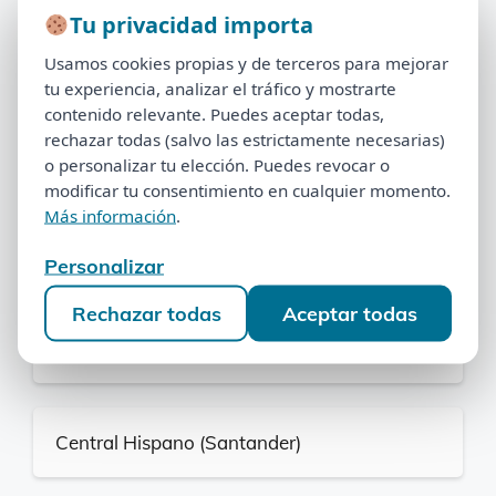
Envíanos tu contrato de multipropiedad. Nuestro
Tu privacidad importa
Tu privacidad importa
equipo de
abogados especializados
con más de
Usamos cookies propias y de terceros para mejorar
Usamos cookies propias y de terceros para mejorar
1.000 casos resueltos analizará tu situación y te
tu experiencia, analizar el tráfico y mostrarte
tu experiencia, analizar el tráfico y mostrarte
indicará la mejor vía de salida — sin coste y sin
contenido relevante. Puedes aceptar todas,
contenido relevante. Puedes aceptar todas,
compromiso.
rechazar todas (salvo las estrictamente necesarias)
rechazar todas (salvo las estrictamente necesarias)
o personalizar tu elección. Puedes revocar o
o personalizar tu elección. Puedes revocar o
modificar tu consentimiento en cualquier momento.
modificar tu consentimiento en cualquier momento.
Sin desembolso inicial.
Solicita tu cita
o llámanos
Más información
.
Más información
.
al 900 525 939.
Personalizar
Personalizar
Puede interesarte:
Rechazar todas
Aceptar todas
Rechazar todas
Aceptar todas
CAM (Sabadell)
Central Hispano (Santander)