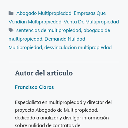
Categorías
Abogado Multipropiedad
,
Empresas Que
Vendían Multipropiedad
,
Venta De Multipropiedad
Etiquetas
sentencias de multipropiedad
,
abogado de
multipropiedad
,
Demanda Nulidad
Multipropiedad
,
desvinculacion multipropiedad
Autor del artículo
Francisco Claros
Especialista en multipropiedad y director del
proyecto Abogado de Multipropiedad,
dedicado a analizar y divulgar información
sobre nulidad de contratos de