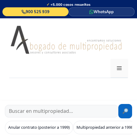
Saltar
✓
+5.000 casos resueltos
al
900 525 939
WhatsApp
contenido
MENÚ
Anular contrato (posterior a 1999)
Multipropiedad anterior a 1998