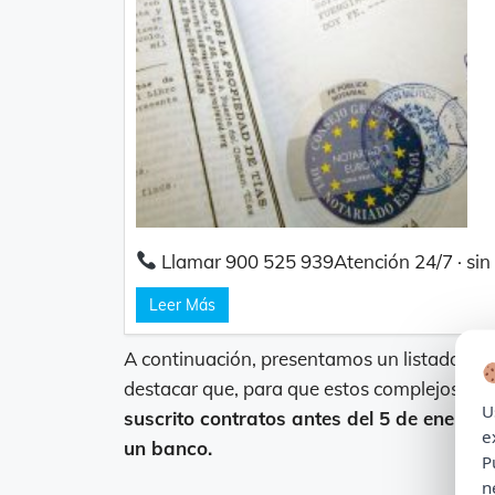
Llamar 900 525 939Atención 24/7 · sin co
Leer Más
A continuación, presentamos un listado de 1
destacar que, para que estos complejos pued
U
suscrito contratos antes del 5 de enero 
e
un banco.
P
n