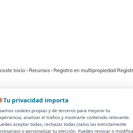
ste Inicio › Recursos › Registro en multipropiedad Registro
0 complejos de ejemplo que podrían ser elegibles para apl
Tu privacidad importa
Tu privacidad importa
an beneficiarse de esta solución, deben cumplir al menos 
samos cookies propias y de terceros para mejorar tu
Usamos cookies propias y de terceros para mejorar tu
de 1999
o, en caso de que los contratos sean posteriores a 
xperiencia, analizar el tráfico y mostrarte contenido relevante.
experiencia, analizar el tráfico y mostrarte contenido relevante.
uedes aceptar todas, rechazar todas (salvo las estrictamente
Puedes aceptar todas, rechazar todas (salvo las estrictamente
ecesarias) o personalizar tu elección. Puedes revocar o modific
necesarias) o personalizar tu elección. Puedes revocar o modificar