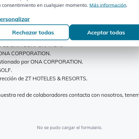
por ONA CORPORATION.
tu consentimiento en cualquier momento.
Más información
.
u consentimiento en cualquier momento.
Más información
.
tión de PLAYA ROMANA PARK MANTENIMIENTOS SLU.
Personalizar
ersonalizar
 COSTAS SL (PARQUE DENIA).
ECREI GESTIÓN SL.
Rechazar todas
Aceptar todas
Rechazar todas
Aceptar todas
SAU.
go de ONA CORPORATION.
r ONA CORPORATION.
tionado por ONA CORPORATION.
GOLF.
rección de ZT HOTELES & RESORTS.
nuestra red de colaboradores contacta con nosotros, tene
No se pudo cargar el formulario.