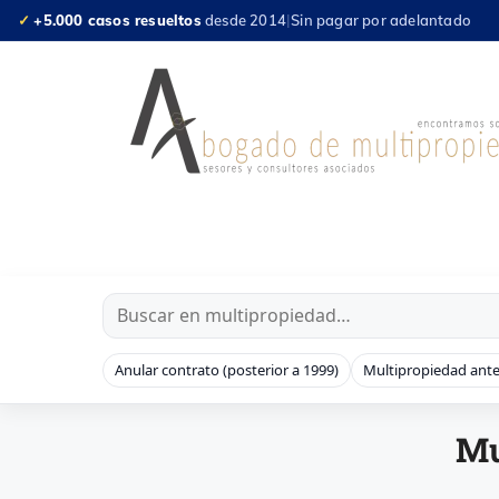
Saltar
✓
+5.000 casos resueltos
desde 2014
|
Sin pagar por adelantado
al
contenido
Anular contrato (posterior a 1999)
Multipropiedad ante
Mu