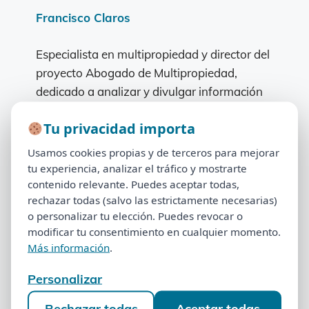
Francisco Claros
Especialista en multipropiedad y director del
proyecto Abogado de Multipropiedad,
dedicado a analizar y divulgar información
sobre nulidad de contratos de
Tu privacidad importa
multipropiedad y cancelación de semanas
Tu privacidad importa
compartidas.
Usamos cookies propias y de terceros para mejorar
Usamos cookies propias y de terceros para mejorar
tu experiencia, analizar el tráfico y mostrarte
tu experiencia, analizar el tráfico y mostrarte
Revisión jurídica
contenido relevante. Puedes aceptar todas,
contenido relevante. Puedes aceptar todas,
rechazar todas (salvo las estrictamente necesarias)
rechazar todas (salvo las estrictamente necesarias)
o personalizar tu elección. Puedes revocar o
o personalizar tu elección. Puedes revocar o
Álvaro Caballero
modificar tu consentimiento en cualquier momento.
modificar tu consentimiento en cualquier momento.
Más información
.
Más información
.
Abogado especializado en multipropiedad
que participa en la revisión jurídica de los
Personalizar
Personalizar
contenidos publicados en esta web.
Rechazar todas
Aceptar todas
Rechazar todas
Aceptar todas