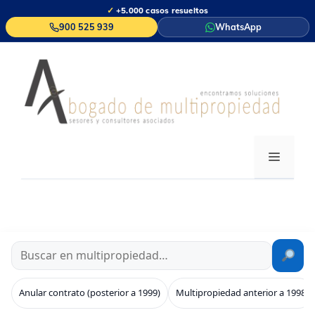
Saltar
✓
+5.000 casos resueltos
al
900 525 939
WhatsApp
contenido
MENÚ
Anular contrato (posterior a 1999)
Multipropiedad anterior a 1998