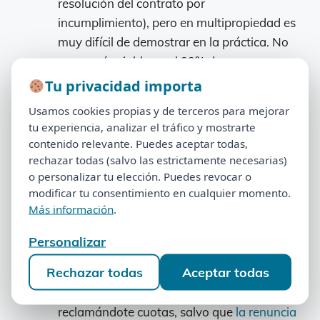
resolución del contrato por
incumplimiento), pero en multipropiedad es
muy difícil de demostrar en la práctica. No
es una vía viable en el 99% de casos.
Denunciar
— en sentido jurídico, comunicar
Tu privacidad importa
Tu privacidad importa
la voluntad de extinguir un contrato. En la
Usamos cookies propias y de terceros para mejorar
Usamos cookies propias y de terceros para mejorar
multipropiedad sólo aplica si el propio
tu experiencia, analizar el tráfico y mostrarte
tu experiencia, analizar el tráfico y mostrarte
contrato prevé un derecho de denuncia
contenido relevante. Puedes aceptar todas,
contenido relevante. Puedes aceptar todas,
(raro).
rechazar todas (salvo las estrictamente necesarias)
rechazar todas (salvo las estrictamente necesarias)
o personalizar tu elección. Puedes revocar o
o personalizar tu elección. Puedes revocar o
Dar de baja
— término administrativo, no
modificar tu consentimiento en cualquier momento.
modificar tu consentimiento en cualquier momento.
contractual. El complejo no acepta «darte
Más información
.
Más información
.
de baja» porque pierde tus cuotas. La salida
real es la nulidad o la desvinculación.
Personalizar
Personalizar
Renunciar
— renunciar a la titularidad sin
Rechazar todas
Aceptar todas
Rechazar todas
Aceptar todas
más no extingue el contrato. El complejo
seguirá considerándote propietario y
reclamándote cuotas, salvo que
la renuncia