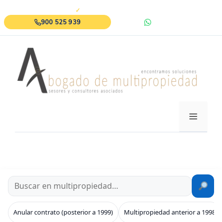
Saltar
✓
+5.000 casos resueltos
al
900 525 939
WhatsApp
contenido
MENÚ
Anular contrato (posterior a 1999)
Multipropiedad anterior a 1998