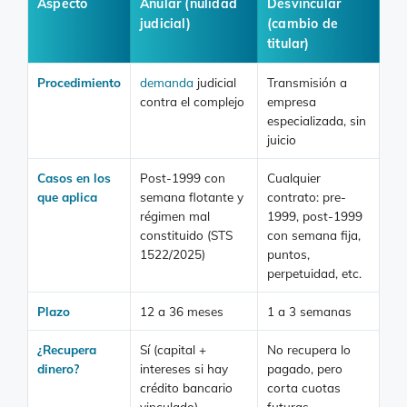
Aspecto
Anular (nulidad
Desvincular
judicial)
(cambio de
titular)
Procedimiento
demanda
judicial
Transmisión a
contra el complejo
empresa
especializada, sin
juicio
Casos en los
Post-1999 con
Cualquier
que aplica
semana flotante y
contrato: pre-
régimen mal
1999, post-1999
constituido (STS
con semana fija,
1522/2025)
puntos,
perpetuidad, etc.
Plazo
12 a 36 meses
1 a 3 semanas
¿Recupera
Sí (capital +
No recupera lo
dinero?
intereses si hay
pagado, pero
crédito bancario
corta cuotas
vinculado)
futuras