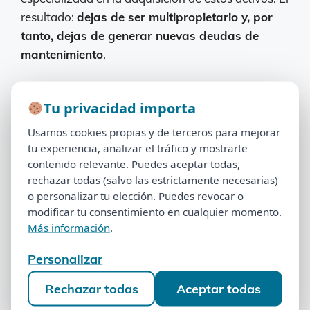
resultado:
dejas de ser multipropietario y, por
tanto, dejas de generar nuevas deudas de
mantenimiento
.
¿Por qué el complejo no
Tu privacidad importa
colabora?
Tu privacidad importa
Usamos cookies propias y de terceros para mejorar
Usamos cookies propias y de terceros para mejorar
El club, resort o entidad administradora
nunca
tu experiencia, analizar el tráfico y mostrarte
tu experiencia, analizar el tráfico y mostrarte
contenido relevante. Puedes aceptar todas,
contenido relevante. Puedes aceptar todas,
colabora voluntariamente
en la desvinculación.
rechazar todas (salvo las estrictamente necesarias)
rechazar todas (salvo las estrictamente necesarias)
La razón es puramente económica: tú eres un
o personalizar tu elección. Puedes revocar o
o personalizar tu elección. Puedes revocar o
pagador cautivo que les genera ingresos
modificar tu consentimiento en cualquier momento.
modificar tu consentimiento en cualquier momento.
garantizados, vayas o no al complejo. Perder un
Más información
.
Más información
.
titular es perder una fuente de ingresos recurrente.
Personalizar
Personalizar
¿Qué pasa con la deuda ya
Rechazar todas
Aceptar todas
Rechazar todas
Aceptar todas
acumulada?