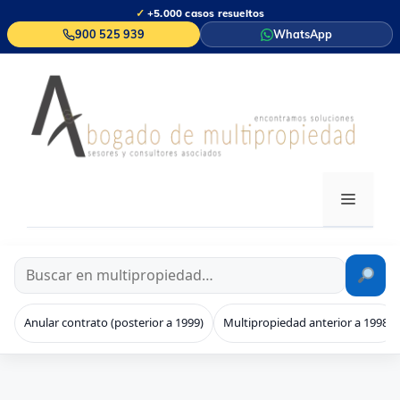
Saltar
✓
+5.000 casos resueltos
al
900 525 939
WhatsApp
contenido
MENÚ
Anular contrato (posterior a 1999)
Multipropiedad anterior a 1998