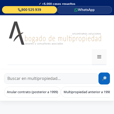
Saltar
✓
+5.000 casos resueltos
al
900 525 939
WhatsApp
contenido
MENÚ
Anular contrato (posterior a 1999)
Multipropiedad anterior a 1998