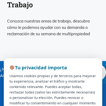
Trabajo
Conozca nuestras areas de trabajo, descubra
cómo le podemos ayudar con su demanda o
reclamación de su semana de multipropiedad
Tu privacidad importa
Tu privacidad importa
¿Necesitas ayuda ahora?
Llamar 900
Usamos cookies propias y de terceros para mejorar
Atendemos 24/7
.
525 939
Usamos cookies propias y de terceros para mejorar
tu experiencia, analizar el tráfico y mostrarte
tu experiencia, analizar el tráfico y mostrarte
contenido relevante. Puedes aceptar todas,
contenido relevante. Puedes aceptar todas,
rechazar todas (salvo las estrictamente necesarias)
rechazar todas (salvo las estrictamente necesarias)
Contacto
o personalizar tu elección. Puedes revocar o
o personalizar tu elección. Puedes revocar o
900 525 939
modificar tu consentimiento en cualquier momento.
modificar tu consentimiento en cualquier momento.