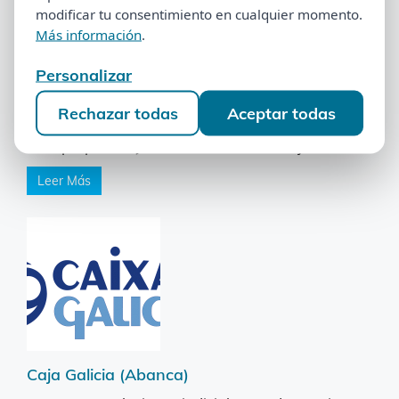
modificar tu consentimiento en cualquier momento.
modificar tu consentimiento en cualquier momento.
Más información
.
Más información
.
Cajamar
Personalizar
Personalizar
Tenemos sentencias favorables que resuelven el
Rechazar todas
Aceptar todas
Rechazar todas
Aceptar todas
contrato de la compra de la semana de
multipropiedad y la financiación con Cajamar ...
Leer Más
Caja Galicia (Abanca)