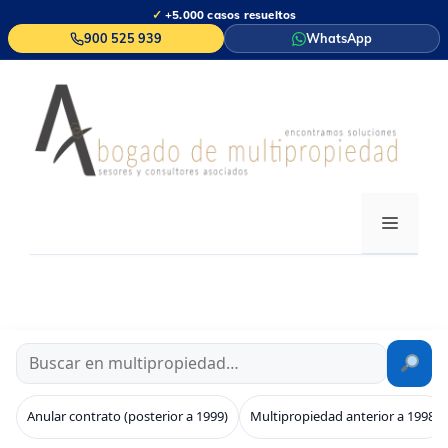
Saltar
✓
+5.000 casos resueltos
al
900 525 939
WhatsApp
contenido
MENÚ
Anular contrato (posterior a 1999)
Multipropiedad anterior a 1998