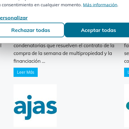
tu consentimiento en cualquier momento.
Más información
.
u consentimiento en cualquier momento.
Más información
.
Personalizar
ersonalizar
Central Hispano (Santander)
C
Rechazar todas
Aceptar todas
Rechazar todas
Aceptar todas
la
Disponemos de resoluciones judiciales
Di
l
condenatorias que resuelven el contrato de la
fa
compra de la semana de multipropiedad y la
se
financiación ...
co
Leer Más