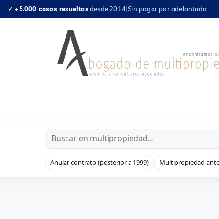
Saltar
✓
+5.000 casos resueltos
desde 2014
|
Sin pagar por adelantado
al
contenido
Anular contrato (posterior a 1999)
Multipropiedad ante