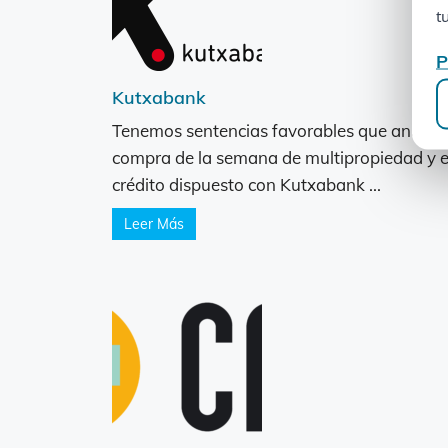
t
P
Kutxabank
Tenemos sentencias favorables que anulan 
compra de la semana de multipropiedad y e
crédito dispuesto con Kutxabank ...
Leer Más