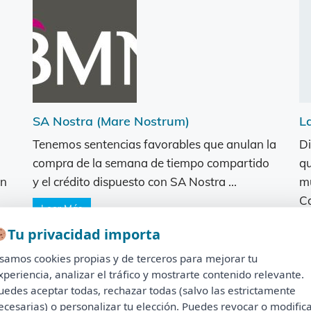
SA Nostra (Mare Nostrum)
L
Tenemos sentencias favorables que anulan la
Di
compra de la semana de tiempo compartido
qu
on
y el crédito dispuesto con SA Nostra ...
mu
Ca
Leer Más
Tu privacidad importa
Tu privacidad importa
samos cookies propias y de terceros para mejorar tu
Usamos cookies propias y de terceros para mejorar tu
xperiencia, analizar el tráfico y mostrarte contenido relevante.
experiencia, analizar el tráfico y mostrarte contenido relevante.
uedes aceptar todas, rechazar todas (salvo las estrictamente
Puedes aceptar todas, rechazar todas (salvo las estrictamente
ecesarias) o personalizar tu elección. Puedes revocar o modific
necesarias) o personalizar tu elección. Puedes revocar o modificar