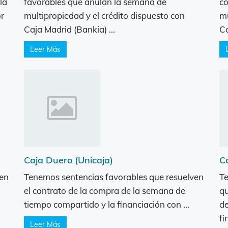
la
favorables que anulan la semana de
co
r
multipropiedad y el crédito dispuesto con
mu
Caja Madrid (Bankia) ...
Ca
Leer Más
Caja Duero (Unicaja)
C
ven
Tenemos sentencias favorables que resuelven
Te
el contrato de la compra de la semana de
qu
tiempo compartido y la financiación con ...
de
fi
Leer Más