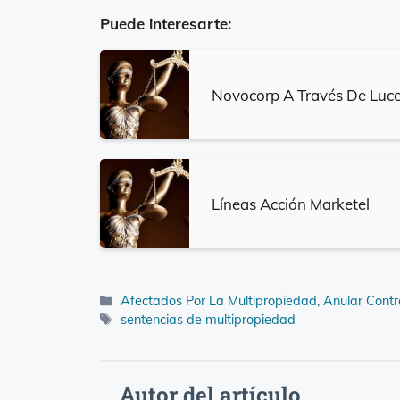
Puede interesarte:
Novocorp A Través De Luce
Líneas Acción Marketel
Categorías
Afectados Por La Multipropiedad
,
Anular Contr
Etiquetas
sentencias de multipropiedad
Autor del artículo