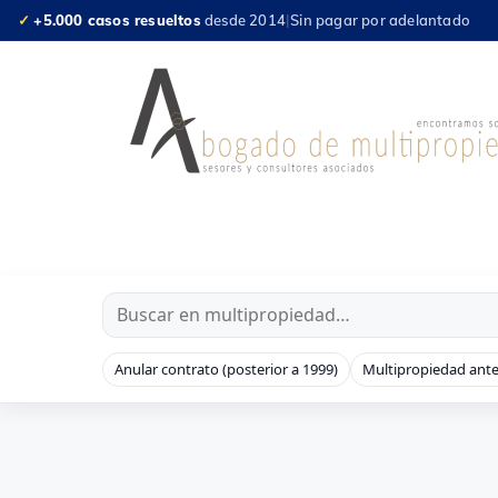
Saltar
✓
+5.000 casos resueltos
desde 2014
|
Sin pagar por adelantado
al
contenido
Anular contrato (posterior a 1999)
Multipropiedad ante