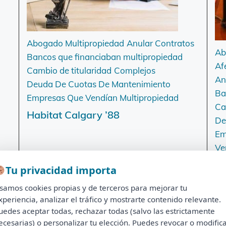
Abogado Multipropiedad
Anular Contratos
Ab
Bancos que financiaban multipropiedad
Af
Cambio de titularidad
Complejos
An
Deuda De Cuotas De Mantenimiento
Ba
Empresas Que Vendían Multipropiedad
Ca
Habitat Calgary ’88
De
Em
Ve
Se
Tu privacidad importa
Tu privacidad importa
samos cookies propias y de terceros para mejorar tu
Usamos cookies propias y de terceros para mejorar tu
xperiencia, analizar el tráfico y mostrarte contenido relevante.
experiencia, analizar el tráfico y mostrarte contenido relevante.
uedes aceptar todas, rechazar todas (salvo las estrictamente
Puedes aceptar todas, rechazar todas (salvo las estrictamente
ecesarias) o personalizar tu elección. Puedes revocar o modific
necesarias) o personalizar tu elección. Puedes revocar o modificar