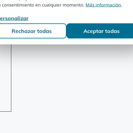
tu consentimiento en cualquier momento.
Más información
.
u consentimiento en cualquier momento.
Más información
.
Personalizar
ersonalizar
Rechazar todas
Aceptar todas
Rechazar todas
Aceptar todas