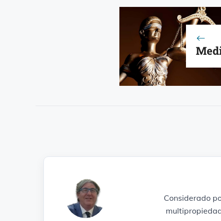
Medi
Considerado po
multipropiedad