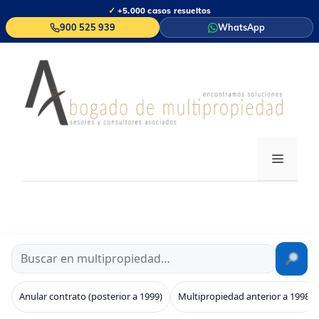
Saltar
✓
+5.000 casos resueltos
al
900 525 939
WhatsApp
contenido
MENÚ
Anular contrato (posterior a 1999)
Multipropiedad anterior a 1998