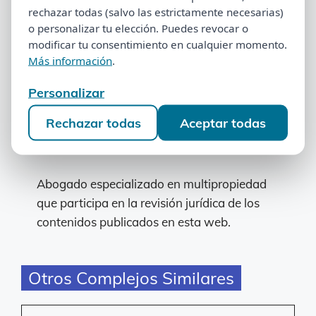
rechazar todas (salvo las estrictamente necesarias)
rechazar todas (salvo las estrictamente necesarias)
dedicado a analizar y divulgar información
o personalizar tu elección. Puedes revocar o
o personalizar tu elección. Puedes revocar o
sobre nulidad de contratos de
modificar tu consentimiento en cualquier momento.
modificar tu consentimiento en cualquier momento.
multipropiedad y cancelación de semanas
Más información
.
Más información
.
compartidas.
Personalizar
Personalizar
Revisión jurídica
Rechazar todas
Aceptar todas
Rechazar todas
Aceptar todas
Álvaro Caballero
Abogado especializado en multipropiedad
que participa en la revisión jurídica de los
contenidos publicados en esta web.
Otros Complejos Similares