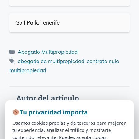
Golf Park, Tenerife
Categorías
Abogado Multipropiedad
Etiquetas
abogado de multipropiedad
,
contrato nulo
multipropiedad
Autor del artículo
Tu privacidad importa
Tu privacidad importa
Francisco Claros
Usamos cookies propias y de terceros para mejorar
Usamos cookies propias y de terceros para mejorar
Especialista en multipropiedad y director del
tu experiencia, analizar el tráfico y mostrarte
tu experiencia, analizar el tráfico y mostrarte
contenido relevante. Puedes aceptar todas,
contenido relevante. Puedes aceptar todas,
proyecto Abogado de Multipropiedad,