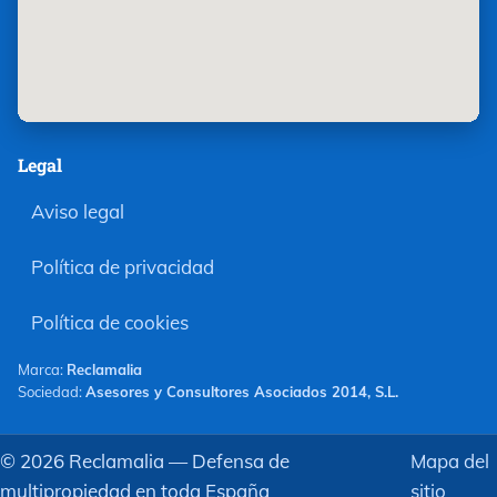
Legal
Aviso legal
Política de privacidad
Política de cookies
Marca:
Reclamalia
Sociedad:
Asesores y Consultores Asociados 2014, S.L.
©
2026
Reclamalia — Defensa de
Mapa del
multipropiedad en toda España
sitio