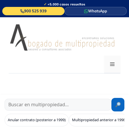
Saltar
✓
+5.000 casos resueltos
al
900 525 939
WhatsApp
contenido
MENÚ
Anular contrato (posterior a 1999)
Multipropiedad anterior a 1998