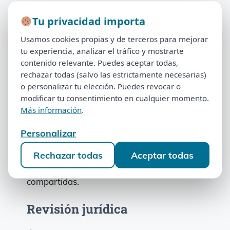
Categorías
Actualidad, Noticias y Contexto
Tu privacidad importa
Tu privacidad importa
Usamos cookies propias y de terceros para mejorar
Usamos cookies propias y de terceros para mejorar
tu experiencia, analizar el tráfico y mostrarte
tu experiencia, analizar el tráfico y mostrarte
Autor del artículo
contenido relevante. Puedes aceptar todas,
contenido relevante. Puedes aceptar todas,
rechazar todas (salvo las estrictamente necesarias)
rechazar todas (salvo las estrictamente necesarias)
Francisco Claros
o personalizar tu elección. Puedes revocar o
o personalizar tu elección. Puedes revocar o
modificar tu consentimiento en cualquier momento.
modificar tu consentimiento en cualquier momento.
Más información
.
Más información
.
Especialista en multipropiedad y director del
proyecto Abogado de Multipropiedad,
Personalizar
Personalizar
dedicado a analizar y divulgar información
Rechazar todas
Aceptar todas
sobre nulidad de contratos de
Rechazar todas
Aceptar todas
multipropiedad y cancelación de semanas
compartidas.
Revisión jurídica