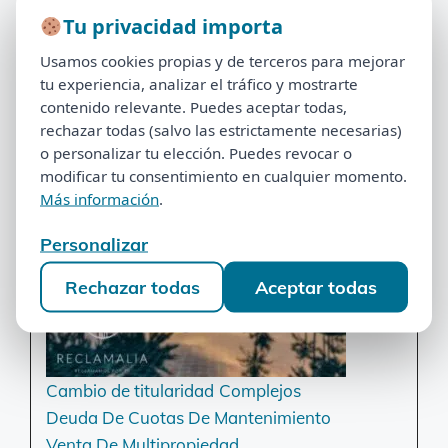
Abogado Multipropiedad
Tu privacidad importa
Tu privacidad importa
Cambio de titularidad
Complejos
Usamos cookies propias y de terceros para mejorar
Usamos cookies propias y de terceros para mejorar
Deuda De Cuotas De Mantenimiento
tu experiencia, analizar el tráfico y mostrarte
tu experiencia, analizar el tráfico y mostrarte
Venta De Multipropiedad
contenido relevante. Puedes aceptar todas,
contenido relevante. Puedes aceptar todas,
rechazar todas (salvo las estrictamente necesarias)
rechazar todas (salvo las estrictamente necesarias)
Las Terrazas de Cala Codolar (Ibiza):
o personalizar tu elección. Puedes revocar o
o personalizar tu elección. Puedes revocar o
Cancelar Multipropiedad
modificar tu consentimiento en cualquier momento.
modificar tu consentimiento en cualquier momento.
Más información
.
Más información
.
Personalizar
Personalizar
Rechazar todas
Aceptar todas
Rechazar todas
Aceptar todas
Cambio de titularidad
Complejos
Deuda De Cuotas De Mantenimiento
Venta De Multipropiedad