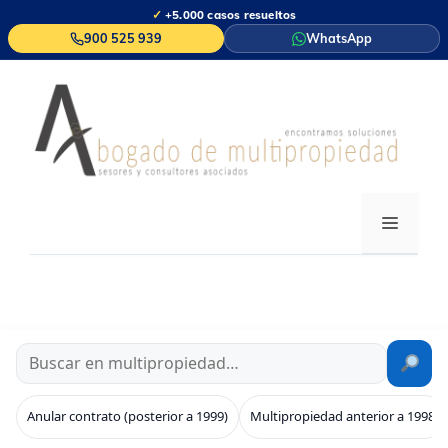
Saltar
✓
+5.000 casos resueltos
al
900 525 939
WhatsApp
contenido
MENÚ
Anular contrato (posterior a 1999)
Multipropiedad anterior a 1998